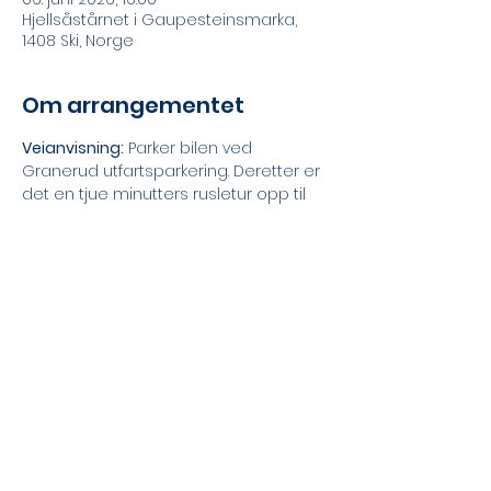
Hjellsåstårnet i Gaupesteinsmarka,
1408 Ski, Norge
Om arrangementet
Veianvisning:
 Parker bilen ved 
Granerud utfartsparkering. Deretter er 
det en tjue minutters rusletur opp til 
tårnet.
Inngang
: Gratis!
Annet
: Ta med noe å sitte på, niste og 
termos. Husk godt skotøy!
Del dette arrangementet