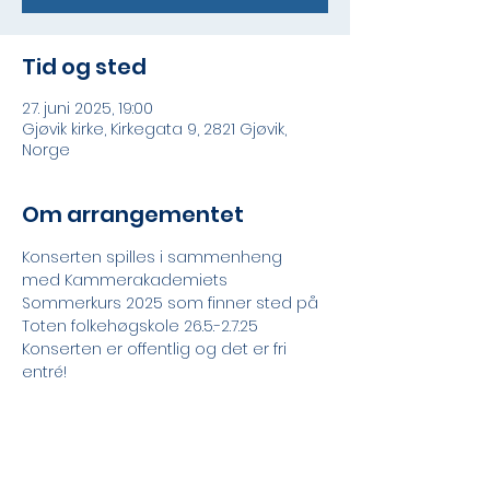
Tid og sted
27. juni 2025, 19:00
Gjøvik kirke, Kirkegata 9, 2821 Gjøvik,
Norge
Om arrangementet
Konserten spilles i sammenheng 
med Kammerakademiets 
Sommerkurs 2025 som finner sted på 
Toten folkehøgskole 26.5.-2.7.25
Konserten er offentlig og det er fri 
entré!
Program
Leoš Janáček (1854-1928)
Mládí (Ungdom)
Allegro