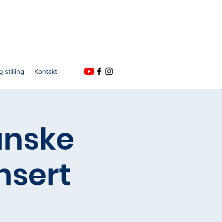
 stilling
Kontakt
ranske
onsert