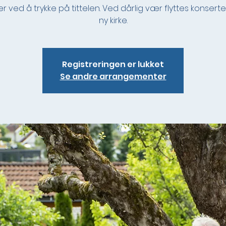
r ved å trykke på tittelen. Ved dårlig vær flyttes konserten 
ny kirke.
Registreringen er lukket
Se andre arrangementer