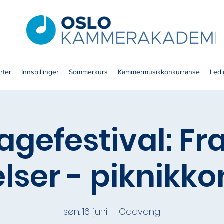
rter
Innspillinger
Sommerkurs
Kammermusikkonkurranse
Ledig
agefestival: F
elser - piknikk
søn. 16. juni
  |  
Oddvang