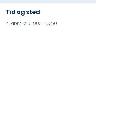
Tid og sted
12. apr. 2026, 19:00 – 20:30
Moss kirke, Rådhusgata 4, 1531 Moss,
Norge
Del dette arrangementet
©2026 Oslo Kammerakademi